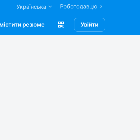
Роботодавцю
Українська
містити
резюме
Увійти