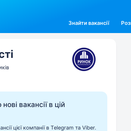
Знайти
вакансії
Роз
сті
иків
нові вакансії в цій
сії цієї компанії в Telegram та Viber.