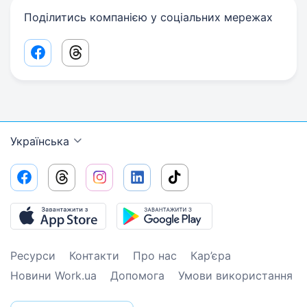
Поділитись компанією у соціальних мережах
Facebook share link
Threads share link
Українська
Ресурси
Контакти
Про нас
Кар’єра
Новини Work.ua
Допомога
Умови використання