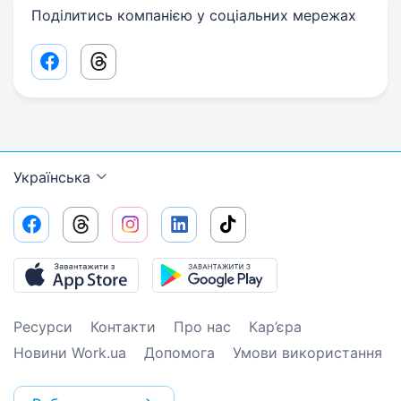
Поділитись компанією у соціальних мережах
Facebook share link
Threads share link
Українська
Ресурси
Контакти
Про нас
Кар’єра
Новини Work.ua
Допомога
Умови використання