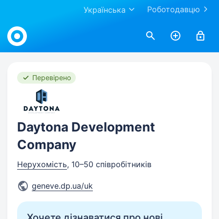
Роботодавцю
Українська
Work.ua
Перевірено
Daytona Development
Company
Нерухомість
, 10–50 співробітників
geneve.dp.ua/uk
Хочете дізнаватися про нові