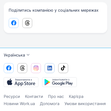
Поділитись компанією у соціальних мережах
Facebook share link
Threads share link
Українська
Ресурси
Контакти
Про нас
Кар’єра
Новини Work.ua
Допомога
Умови використання