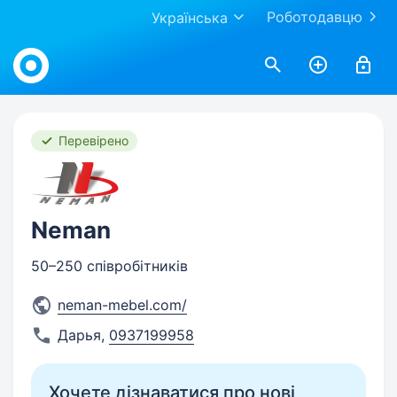
Роботодавцю
Українська
Work.ua
Перевірено
Neman
50–250 співробітників
neman-mebel.com/
Дарья
,
0937199958
Хочете дізнаватися про нові