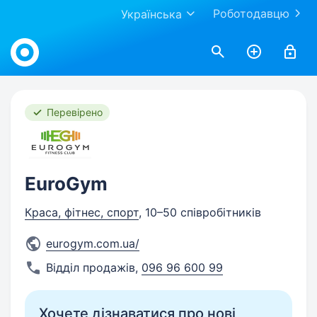
Роботодавцю
Українська
Work.ua
Перевірено
EuroGym
Краса, фітнес, спорт
, 10–50 співробітників
eurogym.com.ua/
Відділ продажів
,
096 96 600 99
Хочете дізнаватися про нові