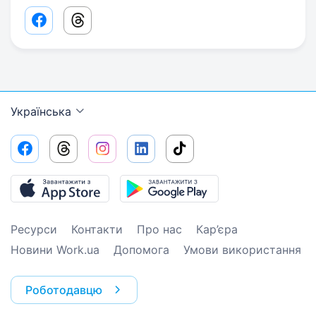
Facebook share link
Threads share link
Українська
Ресурси
Контакти
Про нас
Кар’єра
Новини Work.ua
Допомога
Умови використання
Роботодавцю