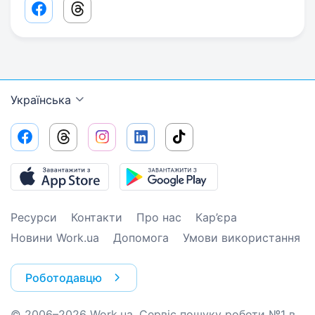
Facebook share link
Threads share link
Українська
Ресурси
Контакти
Про нас
Кар’єра
Новини Work.ua
Допомога
Умови використання
Роботодавцю
© 2006–2026 Work.ua. Сервіс пошуку роботи №1 в