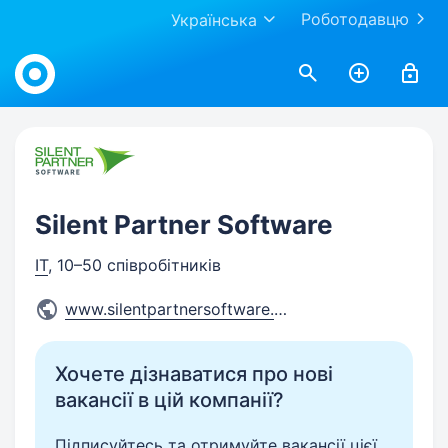
Роботодавцю
Українська
Work.ua
Silent Partner Software
IT
, 10–50 співробітників
www.silentpartnersoftware.co
...
Хочете дізнаватися про нові
вакансії в цій компанії?
Підписуйтесь та отримуйте вакансії цієї