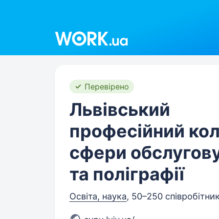
Work.ua
Перевірено
Львівський
професійний ко
сфери обслугов
та поліграфії
Освіта, наука
, 50–250 співробітник