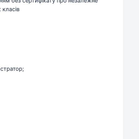
ям без сертифікату про незалежне
 класів
істратор;