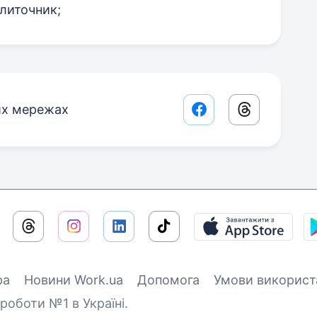
литочник;
их мережах
Facebook share lin
Threads sha
ра
Новини Work.ua
Допомога
Умови використ
роботи №1 в Україні.