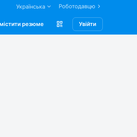
Роботодавцю
Українська
містити
резюме
Увійти