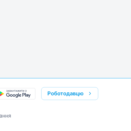
k
re link
Роботодавцю
ання