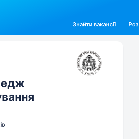
Знайти
вакансії
Роз
ледж
ування
ів