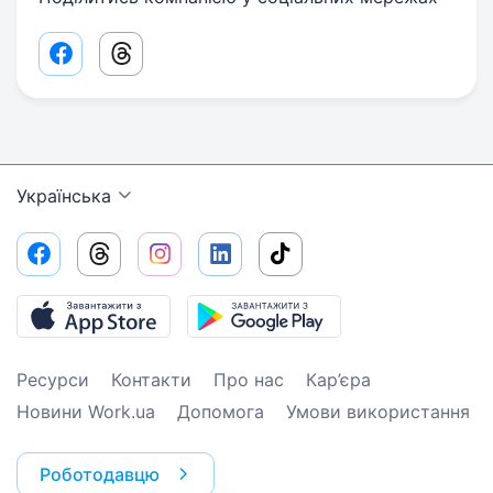
Facebook share link
Threads share link
Українська
Ресурси
Контакти
Про нас
Кар’єра
Новини Work.ua
Допомога
Умови використання
Роботодавцю