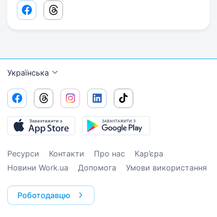
Facebook share link
Threads share link
Українська
Ресурси
Контакти
Про нас
Кар’єра
Новини Work.ua
Допомога
Умови використання
Роботодавцю