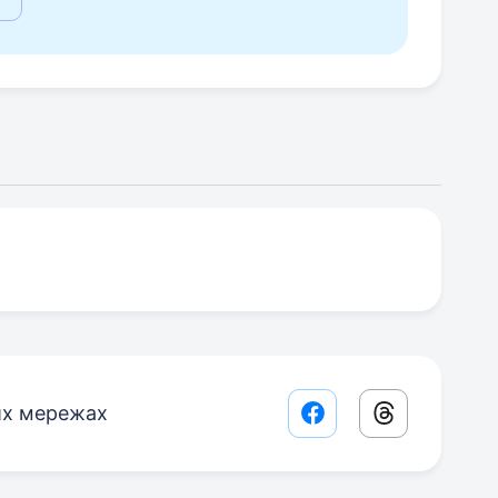
их мережах
Facebook share lin
Threads sha