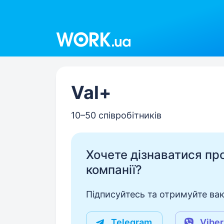
Work.ua
Val+
10–50 співробітників
Хочете дізнаватися про 
компанії?
Підписуйтесь та отримуйте вакан
Telegram
Viber