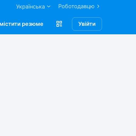
Роботодавцю
Українська
містити
резюме
Увійти