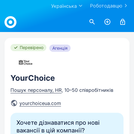
Роботодавцю
Українська
Work.ua
Перевірено
Агенція
YourChoice
Пошук персоналу, HR
, 10–50 співробітників
yourchoiceua.com
Хочете дізнаватися про нові
вакансії в цій компанії?