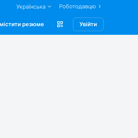
Роботодавцю
Українська
містити
резюме
Увійти