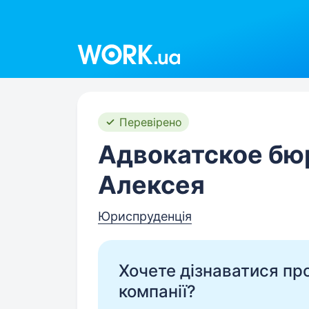
Work.ua
Перевірено
Адвокатское бю
Алексея
Юриспруденція
Хочете дізнаватися про 
компанії?