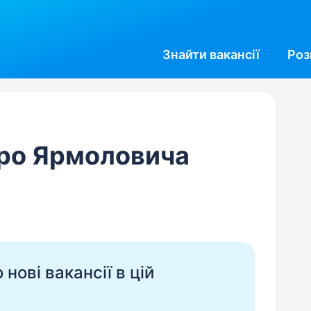
Знайти
вакансії
Роз
ро Ярмоловича
нові вакансії в цій