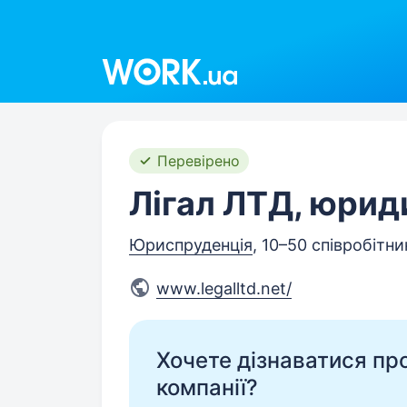
Work.ua
Перевірено
Лігал ЛТД, юрид
Юриспруденція
, 10–50 співробітни
www.legalltd.net/
Хочете дізнаватися про 
компанії?