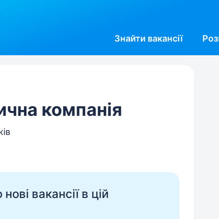
Знайти
вакансії
Роз
ична компанія
ків
нові вакансії в цій