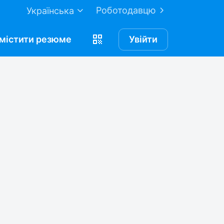
Роботодавцю
Українська
містити
резюме
Увійти