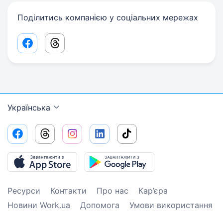
Поділитись компанією у соціальних мережах
Facebook share link
Threads share link
Українська
Ресурси
Контакти
Про нас
Кар’єра
Новини Work.ua
Допомога
Умови використання