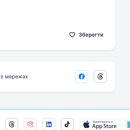
Зберегти
их мережах
Facebook share lin
Threads sha