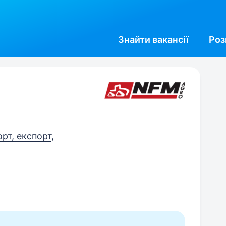
Знайти
вакансії
Роз
орт, експорт
,