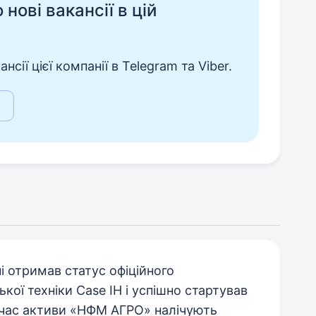
нові вакансії в цій
сії цієї компанії в Telegram та Viber.
 отримав статус офіційного
ої техніки Case IH і успішно стартував
й час активи «НФМ АГРО» налічують