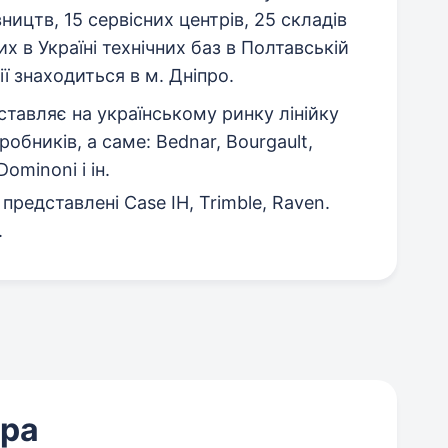
ництв, 15 сервісних центрів, 25 складів
х в Україні технічних баз в Полтавській
ї знаходиться в м. Дніпро.
тавляє на українському ринку лінійку
обників, а саме: Bednar, Bourgault,
Dominoni і ін.
редставлені Case IH, Trimble, Raven.
.
ера