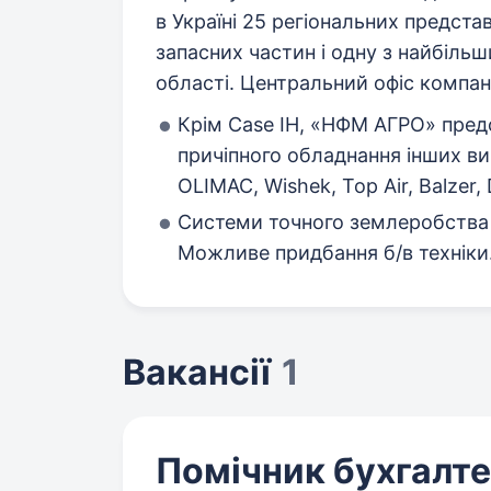
в Україні 25 регіональних представ
запасних частин і одну з найбільши
області. Центральний офіс компані
Крім Case IH, «НФМ АГРО» предс
причіпного обладнання інших вир
OLIMAC, Wishek, Top Air, Balzer, 
Системи точного землеробства п
Можливе придбання б/в техніки
Вакансії
1
Помічник бухгалт