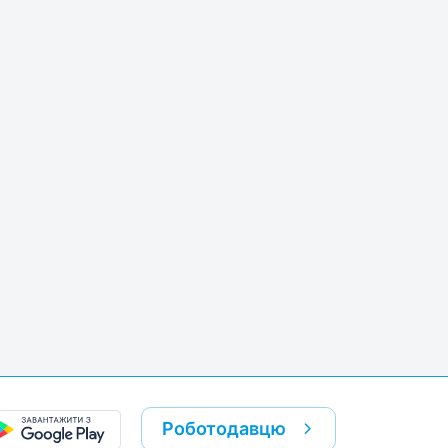
k
re link
Роботодавцю