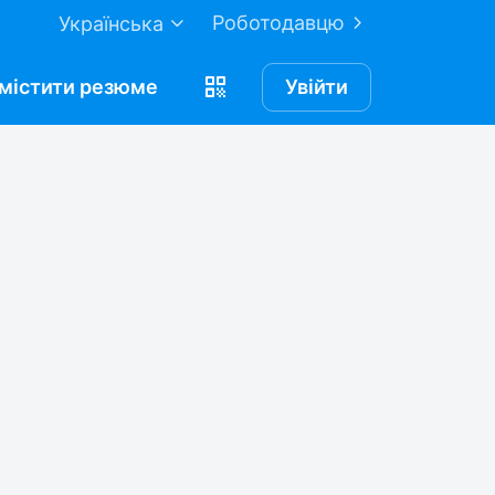
Роботодавцю
Українська
містити
резюме
Увійти