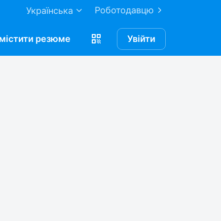
Роботодавцю
Українська
містити
резюме
Увійти