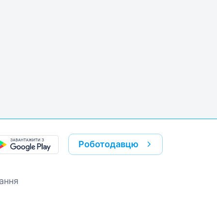
k
re link
Роботодавцю
ання