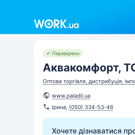
Work.ua
Перевірено
Аквакомфорт, Т
Оптова торгівля, дистрибуція, імп
www.paladii.ua
Ірина
,
(050) 334-53-46
Хочете дізнаватися про 