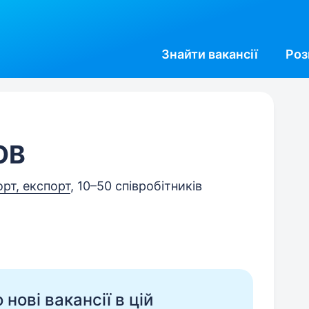
Знайти
вакансії
Роз
ОВ
орт, експорт
, 10–50 співробітників
нові вакансії в цій