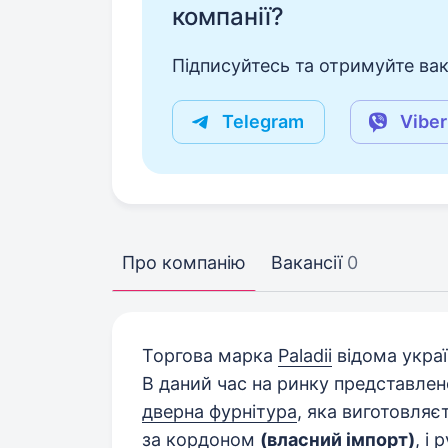
компанії?
Підписуйтесь та отримуйте вакан
Telegram
Viber
Про компанію
Вакансії
0
Торгова марка
Paladii
відома укра
В даний час на ринку представлено
дверна фурнітура
, яка виготовляє
за кордоном
(власний імпорт)
, і