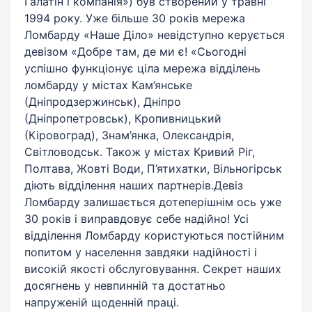
Галатін і компанія») був створений у травні
1994 року. Уже більше 30 років мережа
Ломбарду «Наше Діло» невідступно керується
девізом «Добре там, де ми є! «Сьогодні
успішно функціонує ціла мережа відділень
ломбарду у містах Кам’янське
(Дніпродзержинськ), Дніпро
(Дніпропетровськ), Кропивницький
(Кіровоград), Знам’янка, Олександрія,
Світловодськ. Також у містах Кривий Ріг,
Полтава, Жовті Води, П’ятихатки, Вільногірськ
діють відділення наших партнерів.Девіз
Ломбарду залишається дотеперішнім ось уже
30 років і виправдовує себе надійно! Усі
відділення Ломбарду користуються постійним
попитом у населення завдяки надійності і
високій якості обслуговування. Секрет наших
досягнень у невпинній та достатньо
напруженій щоденній праці.