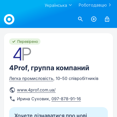
Роботодавцю
Українська
Work.ua
Перевірено
4Prof, группа компаний
Легка промисловість
, 10–50 співробітників
www.4prof.com.ua/
Ирина Суховик
,
097-878-91-16
Хочете дізнаватися про нові