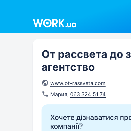
Work.ua
От рассвета до з
агентство
www.ot-rassveta.com
Мария
,
063 324 51 74
Хочете дізнаватися про 
компанії?