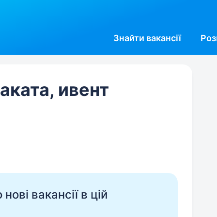
Знайти
вакансії
Роз
аката, ивент
нові вакансії в цій