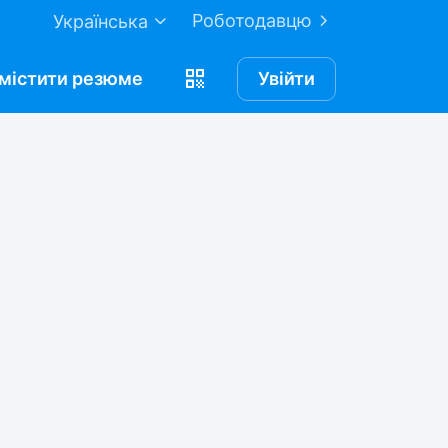
Роботодавцю
Українська
містити
резюме
Увійти