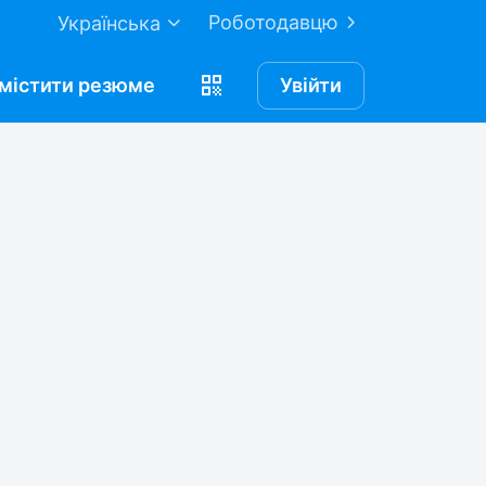
Роботодавцю
Українська
містити
резюме
Увійти