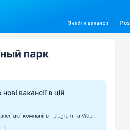
Знайти
вакансії
Роз
чный парк
нові вакансії в цій
сії цієї компанії в Telegram та Viber.