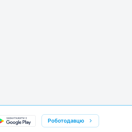
k
re link
Роботодавцю