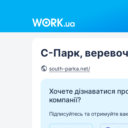
Work.ua
С-Парк, верево
south-parka.net/
Хочете дізнаватися про 
компанії?
Підписуйтесь та отримуйте вакан