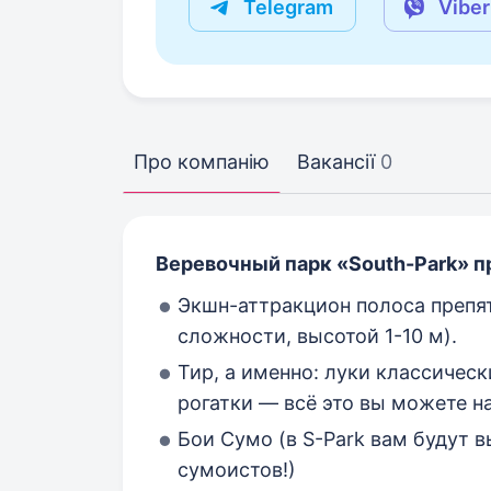
Telegram
Viber
Про компанію
Вакансії
0
Веревочный парк «
South
-
Park
»
п
Экшн-аттракцион полоса препят
сложности, высотой 1-10 м).
Тир, а именно: луки классичес
рогатки — всё это вы можете на
Бои Сумо (в S-Park вам будут
сумоистов!)