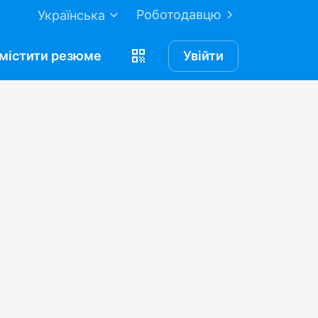
Роботодавцю
Українська
містити
резюме
Увійти