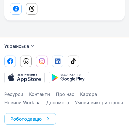
Facebook share link
Threads share link
Українська
Ресурси
Контакти
Про нас
Кар’єра
Новини Work.ua
Допомога
Умови використання
Роботодавцю