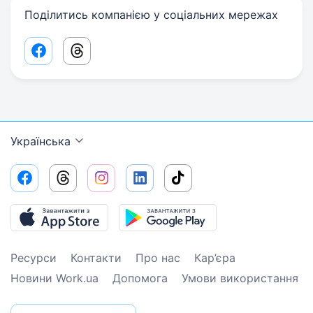
Поділитись компанією у соціальних мережах
Facebook share link
Threads share link
Українська
Ресурси
Контакти
Про нас
Кар’єра
Новини Work.ua
Допомога
Умови використання