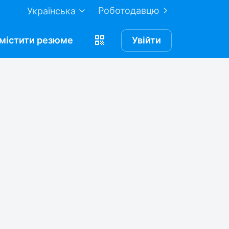
Роботодавцю
Українська
містити
резюме
Увійти