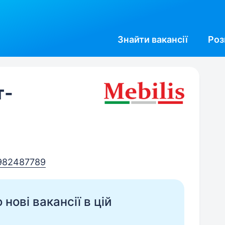
Знайти
вакансії
Роз
т-
982487789
нові вакансії в цій