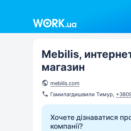
Work.ua
Mebilis, интерне
магазин
mebilis.com
Гамилагдишвили Тимур
,
+380
Хочете дізнаватися про 
компанії?