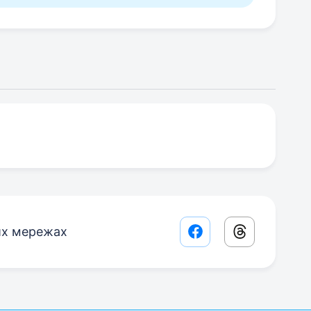
их мережах
Facebook share lin
Threads sha