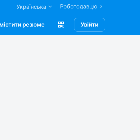
Роботодавцю
Українська
містити
резюме
Увійти