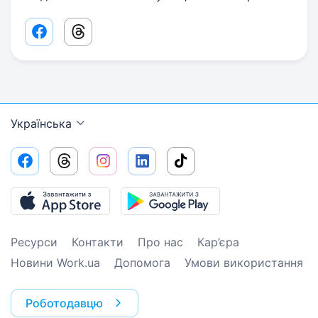
Facebook share link
Threads share link
Українська
Ресурси
Контакти
Про нас
Кар’єра
Новини Work.ua
Допомога
Умови використання
Роботодавцю