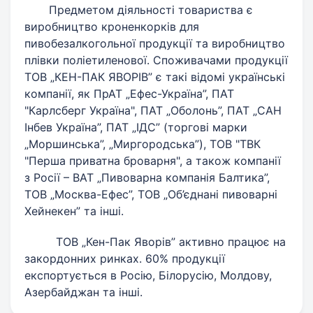
Предметом діяльності товариства є
виробництво кроненкорків для
пивобезалкогольної продукції та виробництво
плівки поліетиленової. Споживачами продукції
ТОВ „КЕН-ПАК ЯВОРІВ” є такі відомі українські
компанії, як ПрАТ „Ефес-Україна”, ПАТ
"Карлсберг Україна", ПАТ „Оболонь”, ПАТ „САН
Інбев Україна”, ПАТ „ІДС” (торгові марки
„Моршинська”, „Миргородська”), ТОВ "ТВК
"Перша приватна броварня", а також компанії
з Росії – ВАТ „Пивоварна компанія Балтика”,
ТОВ „Москва-Ефес”, ТОВ „Об’єднані пивоварні
Хейнекен” та інші.
ТОВ „Кен-Пак Яворів” активно працює на
закордонних ринках. 60% продукції
експортується в Росію, Білорусію, Молдову,
Азербайджан та інші.