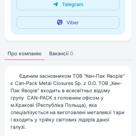
Telegram
Viber
Про компанію
Вакансії
0
Єдиним засновником ТОВ "Кен-Пак Яворів"
є Can-Pack Metal Closures Sp. z O.O. ТОВ „Кен-
Пак Яворів” входить в всесвітньо відому
групу CAN-PACK з головним офісом у
м.Кракові (Республіка Польща), яка
спеціалізується на виготовлені металевої тари
і входить у трійку світових лідерів даної
галузі.