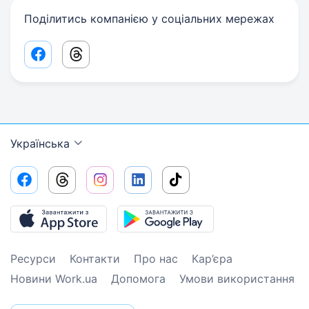
Поділитись компанією у соціальних мережах
Facebook share link
Threads share link
Українська
Ресурси
Контакти
Про нас
Кар’єра
Новини Work.ua
Допомога
Умови використання