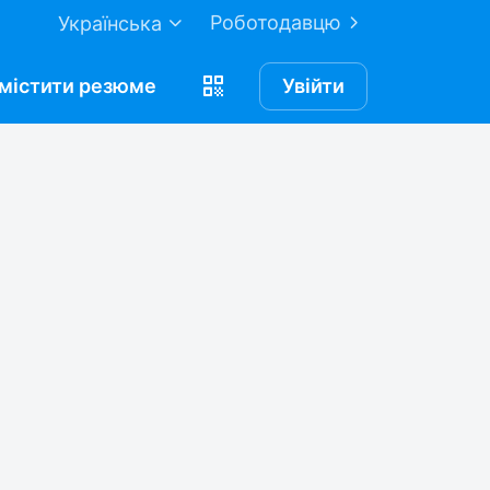
Роботодавцю
Українська
містити
резюме
Увійти