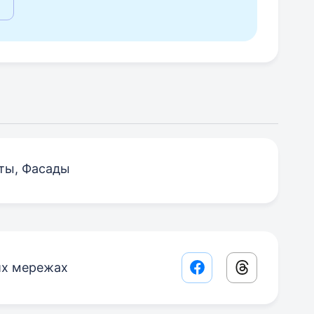
ты, Фасады
их мережах
Facebook share lin
Threads sha