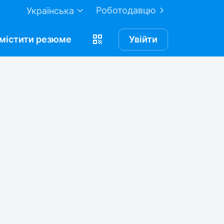
Роботодавцю
Українська
містити
резюме
Увійти