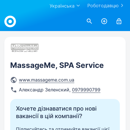
Роботодавцю
Українська
Work.ua
MassageMe, SPA Service
www.massageme.com.ua
Александр Зеленский
,
0979990799
Хочете дізнаватися про нові
вакансії в цій компанії?
Підписуйтесь та отримуйте вакансії цієї