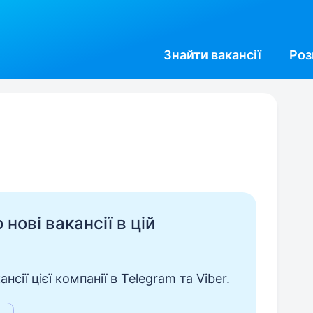
Знайти
вакансії
Роз
нові вакансії в цій
сії цієї компанії в Telegram та Viber.