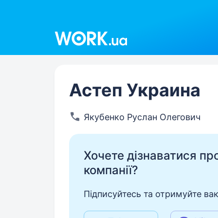
Work.ua
Астеп Украина
Якубенко Руслан Олегович
Хочете дізнаватися про 
компанії?
Підписуйтесь та отримуйте вакан