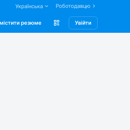
Роботодавцю
Українська
містити
резюме
Увійти