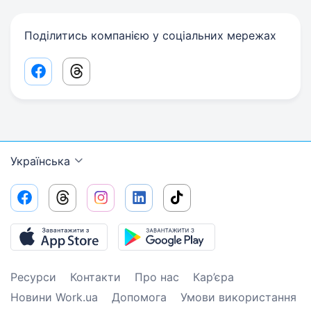
Поділитись компанією у соціальних мережах
Facebook share link
Threads share link
Українська
Ресурси
Контакти
Про нас
Кар’єра
Новини Work.ua
Допомога
Умови використання