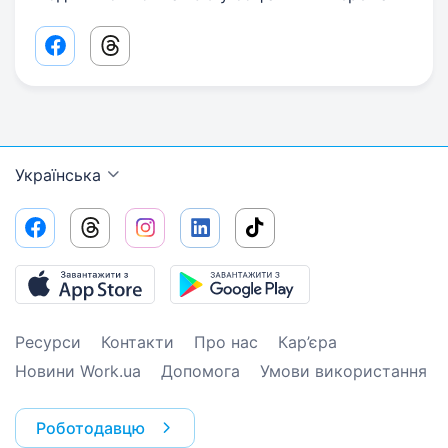
Facebook share link
Threads share link
Українська
Ресурси
Контакти
Про нас
Кар’єра
Новини Work.ua
Допомога
Умови використання
Роботодавцю