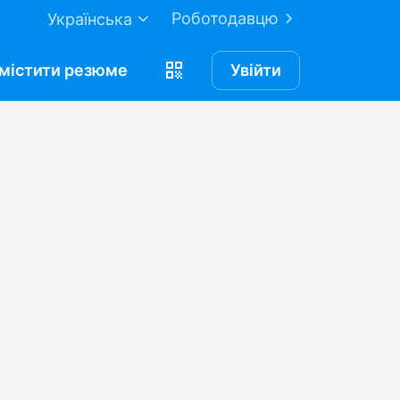
Роботодавцю
Українська
містити
резюме
Увійти