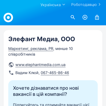
Роботодавцю
Українська
Work.ua
Элефант Медиа, ООО
Маркетинг, реклама, PR
, менше 10
співробітників
www.elephantmedia.com.ua
Вадим Клюй
,
067-465-86-46
Хочете дізнаватися про нові
вакансії в цій компанії?
Підписуйтесь та отримуйте вакансії цієї