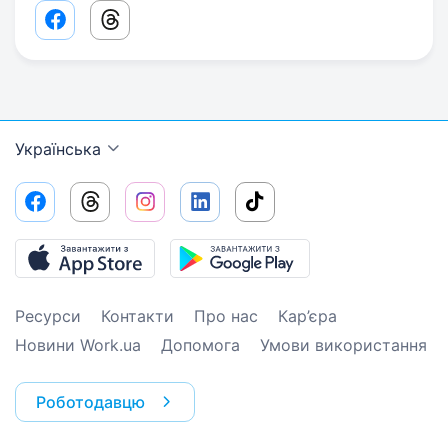
Facebook share link
Threads share link
Українська
Ресурси
Контакти
Про нас
Кар’єра
Новини Work.ua
Допомога
Умови використання
Роботодавцю