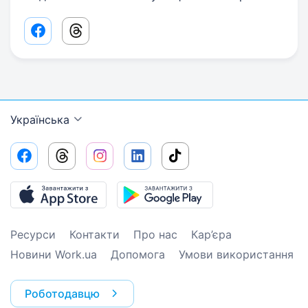
Facebook share link
Threads share link
Українська
Ресурси
Контакти
Про нас
Кар’єра
Новини Work.ua
Допомога
Умови використання
Роботодавцю