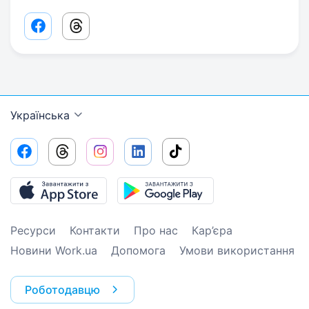
Facebook share link
Threads share link
Українська
Ресурси
Контакти
Про нас
Кар’єра
Новини Work.ua
Допомога
Умови використання
Роботодавцю