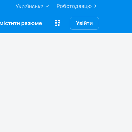
Роботодавцю
Українська
містити
резюме
Увійти