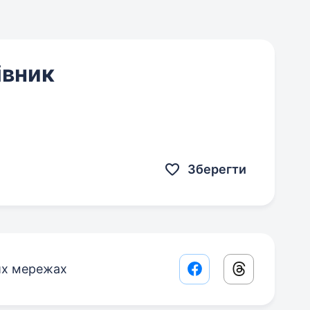
івник
Зберегти
их мережах
Facebook share lin
Threads sha