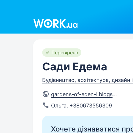
Work.ua
Перевірено
Cади Едема
Будівництво, архітектура, дизайн 
gardens-of-eden-l.blogspot.c
...
Ольга
,
+380673556309
Хочете дізнаватися про 