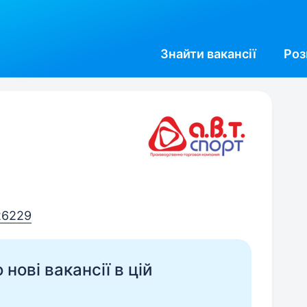
Знайти
вакансії
Роз
26229
нові вакансії в цій