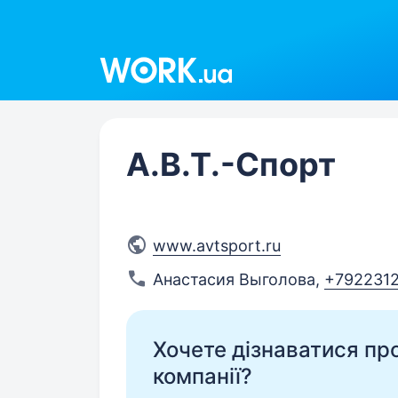
Work.ua
А.В.Т.-Спорт
www.avtsport.ru
Анастасия Выголова
,
+792231
Хочете дізнаватися про 
компанії?