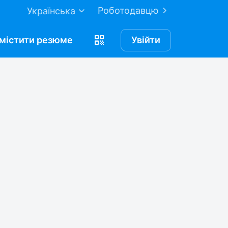
Роботодавцю
Українська
містити
резюме
Увійти