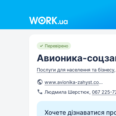
Work.ua
Перевірено
Авионика-соцз
Послуги для населення та бізнесу
www.avionika-zahyst.com.ua
Людмила Шерстюк
,
067 225-7
Хочете дізнаватися про 