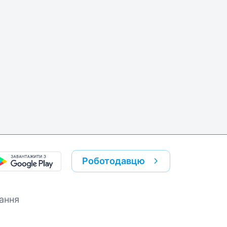
k
re link
Роботодавцю
ання