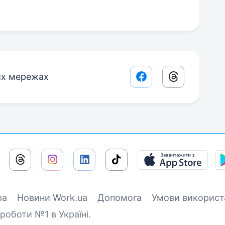
их мережах
Facebook share lin
Threads sha
ра
Новини Work.ua
Допомога
Умови використ
роботи №1 в Україні.