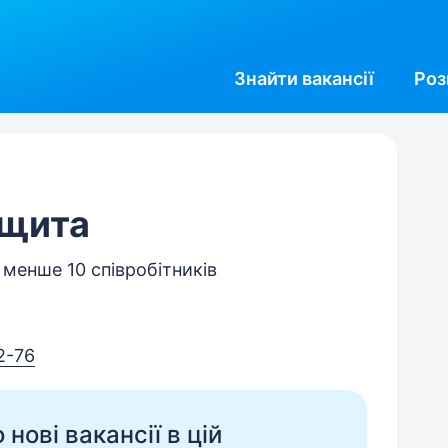
Знайти
вакансії
Роз
ащита
, менше 10 співробітників
2-76
нові вакансії в цій