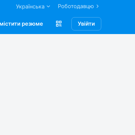
Роботодавцю
Українська
містити
резюме
Увійти