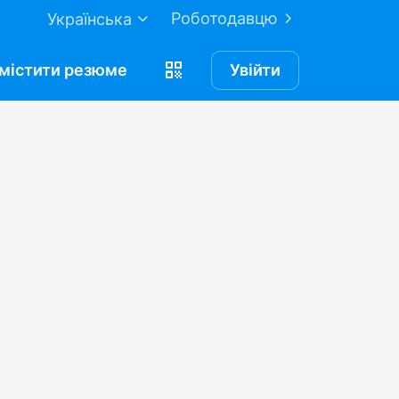
Роботодавцю
Українська
містити
резюме
Увійти