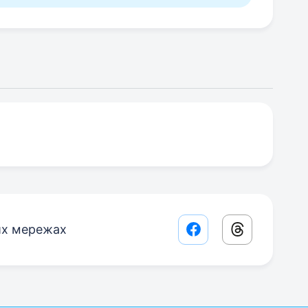
их мережах
Facebook share lin
Threads sha