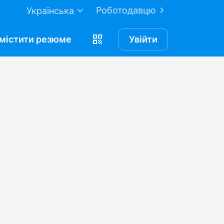
Роботодавцю
Українська
містити
резюме
Увійти