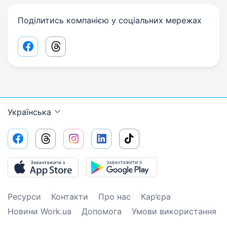
Поділитись компанією у соціальних мережах
Facebook share link
Threads share link
Українська
Ресурси
Контакти
Про нас
Кар’єра
Новини Work.ua
Допомога
Умови використання