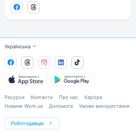
Facebook share link
Threads share link
Українська
Ресурси
Контакти
Про нас
Кар’єра
Новини Work.ua
Допомога
Умови використання
Роботодавцю