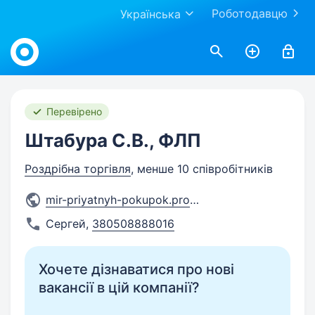
Роботодавцю
Українська
Work.ua
Перевірено
Штабура С.В., ФЛП
Роздрібна торгівля
, менше 10 співробітників
mir-priyatnyh-pokupok.prom.u
...
Сергей
,
380508888016
Хочете дізнаватися про нові
вакансії в цій компанії?