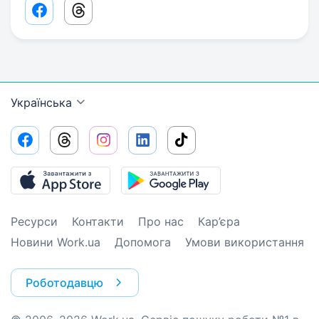
Facebook share link
Threads share link
Українська
Ресурси
Контакти
Про нас
Кар’єра
Новини Work.ua
Допомога
Умови використання
Роботодавцю