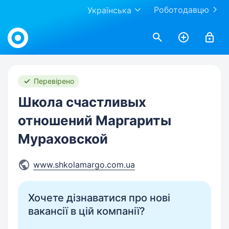
Роботодавцю
Українська
Work.ua
Перевірено
Школа счастливых
отношений Маргариты
Мураховской
www.shkolamargo.com.ua
Хочете дізнаватися про нові
вакансії в цій компанії?