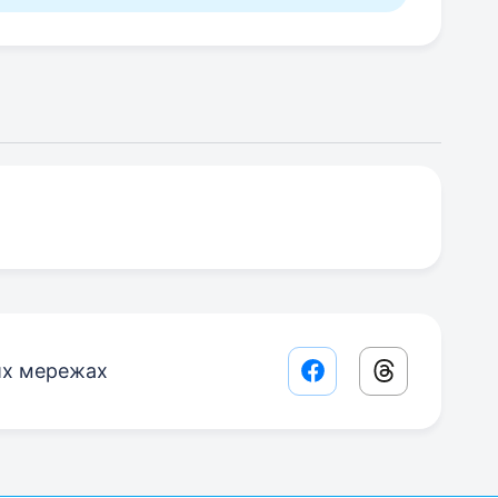
их мережах
Facebook share lin
Threads sha