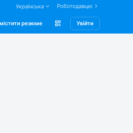
Роботодавцю
Українська
містити
резюме
Увійти